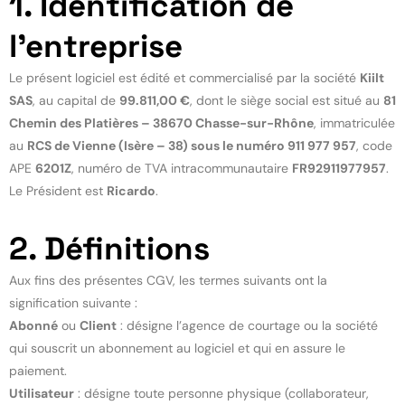
1. Identification de
l’entreprise
Le présent logiciel est édité et commercialisé par la société
Kiilt
SAS
, au capital de
99.811,00 €
, dont le siège social est situé au
81
Chemin des Platières – 38670 Chasse-sur-Rhône
, immatriculée
au
RCS de Vienne (Isère – 38) sous le numéro 911 977 957
, code
APE
6201Z
, numéro de TVA intracommunautaire
FR92911977957
.
Le Président est
Ricardo
.
2. Définitions
Aux fins des présentes CGV, les termes suivants ont la
signification suivante :
Abonné
ou
Client
: désigne l’agence de courtage ou la société
qui souscrit un abonnement au logiciel et qui en assure le
paiement.
Utilisateur
: désigne toute personne physique (collaborateur,