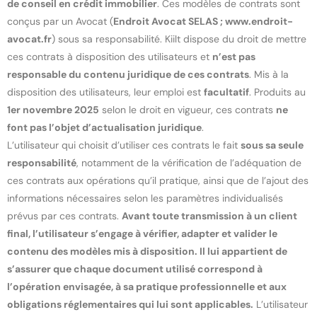
de conseil en crédit immobilier
. Ces modèles de contrats sont
conçus par un Avocat (
Endroit Avocat SELAS ; www.endroit-
avocat.fr
) sous sa responsabilité. Kiilt dispose du droit de mettre
ces contrats à disposition des utilisateurs et
n’est pas
responsable du contenu juridique de ces contrats
. Mis à la
disposition des utilisateurs, leur emploi est
facultatif
. Produits au
1er novembre 2025
selon le droit en vigueur, ces contrats
ne
font pas l’objet d’actualisation juridique
.
L’utilisateur qui choisit d’utiliser ces contrats le fait
sous sa seule
responsabilité
, notamment de la vérification de l’adéquation de
ces contrats aux opérations qu’il pratique, ainsi que de l’ajout des
informations nécessaires selon les paramètres individualisés
prévus par ces contrats.
Avant toute transmission à un client
final, l’utilisateur s’engage à vérifier, adapter et valider le
contenu des modèles mis à disposition. Il lui appartient de
s’assurer que chaque document utilisé correspond à
l’opération envisagée, à sa pratique professionnelle et aux
obligations réglementaires qui lui sont applicables.
L’utilisateur