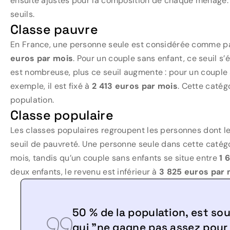
ensuite ajustés pour la composition de chaque ménage. V
seuils.
Classe pauvre
En France, une personne seule est considérée comme pa
euros par mois
. Pour un couple sans enfant, ce seuil s’
est nombreuse, plus ce seuil augmente : pour un couple 
exemple, il est fixé à
2 413 euros par mois
. Cette catég
population.
Classe populaire
Les classes populaires regroupent les personnes dont l
seuil de pauvreté. Une personne seule dans cette catég
mois, tandis qu’un couple sans enfants se situe entre
1 
deux enfants, le revenu est inférieur à
3 825 euros par 
50 % de la population, est so
qui "ne gagne pas assez pour 