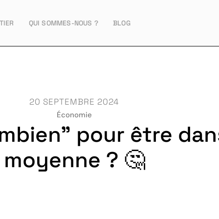
TIER
QUI SOMMES-NOUS ?
BLOG
20 SEPTEMBRE 2024
Économie
ombien” pour être dan
moyenne ? 🤔