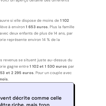
oici un aperçu détaillé des différents
uvre si elle dispose de moins de
1 102
élève à environ
1 653 euros
. Plus la famille
avec deux enfants de plus de 14 ans, par
orie représente environ 14 % de la
es revenus se situent juste au-dessus du
orie gagne entre
1 102 et 1 530 euros
par
653 et 2 295 euros
. Pour un couple avec
mois
.
uvent décrite comme celle
être riche, mais trop